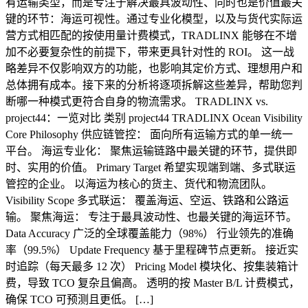
有运输类型，而是专注于解决最具波动性、同时也是价值最关
键的环节：海运可视性。通过专业化模型，以及与货代实际运
营方式相匹配的按使用量计费模式，TRADLINX 能够在不增
加不必要复杂性的前提下，带来更具针对性的 ROI。 这一战
略差异不仅影响双方的功能，也影响其定价方式、理想用户和
总体拥有成本。接下来的分析将逐项拆解这些差异，帮助您判
断哪一种模式更符合自身的物流需求。 TRADLINX vs.
project44：一览对比 类别 project44 TRADLINX Ocean Visibility
Core Philosophy 供应链管控： 面向所有运输方式的单一统一
平台。 海运专业化： 聚焦运输链路中最关键的环节，提供即
时、实用的价值。 Primary Target 希望实现端到端、多式联运
管控的企业。 以海运为核心的货主、货代和物流团队。
Visibility Scope 多式联运： 覆盖海运、空运、铁路和公路运
输。 聚焦海运： 专注于最具波动性、也最关键的海运环节。
Data Accuracy 广泛的全球覆盖能力（98%） 行业领先的准确
率（99.5%） Update Frequency 基于里程碑节点更新。 接近实
时追踪（每天最多 12 次） Pricing Model 模块化、按集装箱计
费，导致 TCO 复杂且偏高。 透明的按 Master B/L 计费模式，
确保 TCO 可预测且更低。 […]