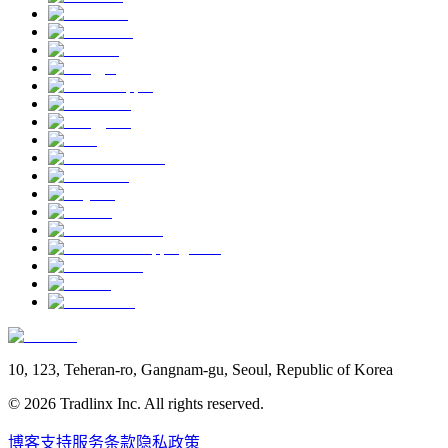
10, 123, Teheran-ro, Gangnam-gu, Seoul, Republic of Korea
©
2026
Tradlinx Inc. All rights reserved.
博客
支持
服务条款
隐私政策