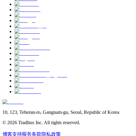
10, 123, Teheran-ro, Gangnam-gu, Seoul, Republic of Korea
©
2026
Tradlinx Inc. All rights reserved.
博客
支持
服务条款
隐私政策