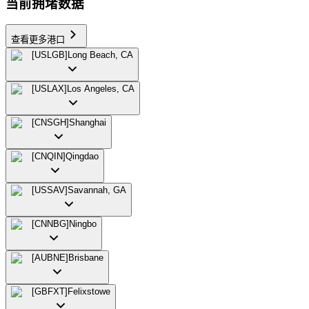
当前拥堵数据
查看更多港口
[
USLGB
]
Long Beach, CA
[
USLAX
]
Los Angeles, CA
[
CNSGH
]
Shanghai
[
CNQIN
]
Qingdao
[
USSAV
]
Savannah, GA
[
CNNBG
]
Ningbo
[
AUBNE
]
Brisbane
[
GBFXT
]
Felixstowe