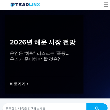
Skip
to
content
2026년 해운 시장 전망
운임은 ‘하락’, 리스크는 ‘폭증’…
우리가 준비해야 할 것은?
바로가기