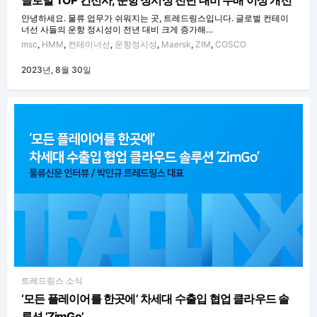
글로벌 TOP 컨선사, 운항 정시성 전년 대비 두배 이상 개선
안녕하세요. 물류 업무가 쉬워지는 곳, 트레드링스입니다. 글로벌 컨테이
너선 사들의 운항 정시성이 전년 대비 크게 증가해…
msc
,
HMM
,
컨테이너선
,
운항정시성
,
Maersk
,
ZIM
,
COSCO
2023년, 8월 30일
트레드링스 소식
‘모든 플레이어를 한곳에’ 차세대 수출입 협업 클라우드 솔
루션 ‘ZimGo’