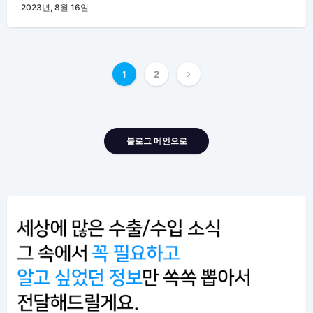
2023년, 8월 16일
글
1
2
내
비
게
블로그 메인으로
이
션