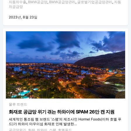
자동차수출
,
BMW공급망
,
BMW공급망관리
,
글로벌기업공급망관리
,
자동
차공급망
2023년, 8월 23일
물류 트렌드
화재로 공급망 위기 겪는 하와이에 SPAM 26만 캔 지원
세계적인 통조림 햄 브랜드 ‘스팸’의 제조사인 Hormel Foods(이하 호멜 푸
드)가 하와이 마우이섬 화재로 인해 발생한…
공급망위기
,
화재
,
하와이
,
스팸
,
호멜푸드