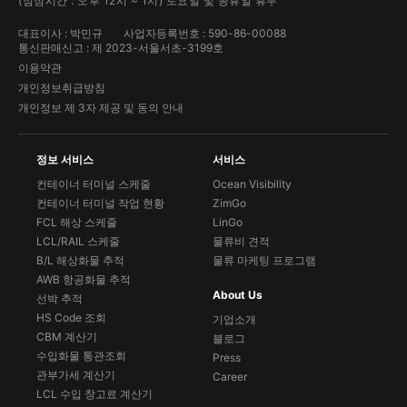
(점심시간 : 오후 12시 ~ 1시) 토요일 및 공휴일 휴무
대표이사 : 박민규
사업자등록번호 : 590-86-00088
통신판매신고 : 제 2023-서울서초-3199호
이용약관
개인정보취급방침
개인정보 제 3자 제공 및 동의 안내
정보 서비스
서비스
컨테이너 터미널 스케줄
Ocean Visibility
컨테이너 터미널 작업 현황
ZimGo
FCL 해상 스케줄
LinGo
LCL/RAIL 스케줄
물류비 견적
B/L 해상화물 추적
물류 마케팅 프로그램
AWB 항공화물 추적
About Us
선박 추적
HS Code 조회
기업소개
CBM 계산기
블로그
수입화물 통관조회
Press
관부가세 계산기
Career
LCL 수입 창고료 계산기