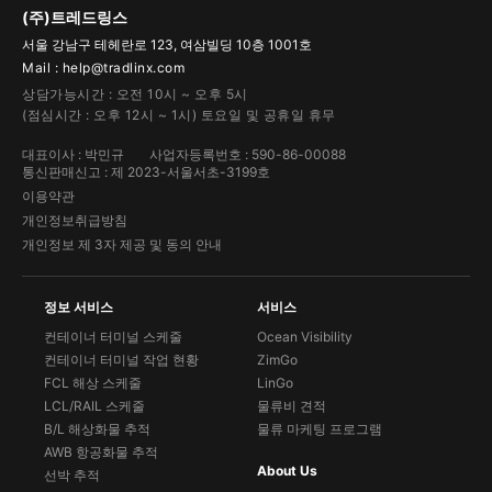
(주)트레드링스
서울 강남구 테헤란로 123, 여삼빌딩 10층 1001호
Mail : help@tradlinx.com
상담가능시간 : 오전 10시 ~ 오후 5시
(점심시간 : 오후 12시 ~ 1시) 토요일 및 공휴일 휴무
대표이사 : 박민규
사업자등록번호 : 590-86-00088
통신판매신고 : 제 2023-서울서초-3199호
이용약관
개인정보취급방침
개인정보 제 3자 제공 및 동의 안내
정보 서비스
서비스
컨테이너 터미널 스케줄
Ocean Visibility
컨테이너 터미널 작업 현황
ZimGo
FCL 해상 스케줄
LinGo
LCL/RAIL 스케줄
물류비 견적
B/L 해상화물 추적
물류 마케팅 프로그램
AWB 항공화물 추적
About Us
선박 추적