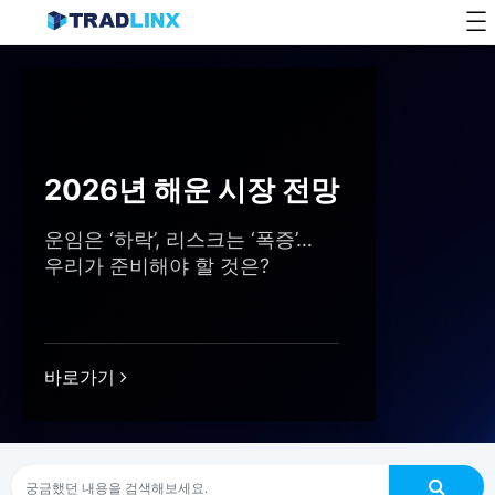
Skip
to
content
2026년 해운 시장 전망
운임은 ‘하락’, 리스크는 ‘폭증’…
우리가 준비해야 할 것은?
바로가기