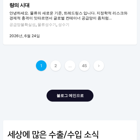
량의 시대
안녕하세요. 물류의 새로운 기준, 트레드링스 입니다. 지정학적 리스크와
경제적 충격이 잇따르면서 글로벌 컨테이너 공급망이 좀처럼…
공급망불확실성
,
물류성수기
,
성수기
2026년, 6월 24일
글
1
2
…
45
내
비
게
블로그 메인으로
이
션