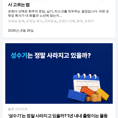
사 고르는 법
포워더 선택은 화주의 운임, 납기, 리스크를 좌우하는 결정입니다. 어떤 포
워딩 회사가 내 화물과 노선에 맞는지…
포워딩 업체
,
포워딩 회사
,
국제운송
,
포워더 선택
,
화주
,
포워더
2026년, 6월 26일
물류 인사이트
‘성수기’는 정말 사라지고 있을까? 1년 내내 출렁이는 물동