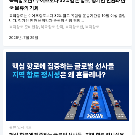
북극항로란? 수에즈보다 32% 짧은 항로, 정기선 전환과 한
국 물류의 기회
북극항로는 수에즈항로보다 32% 짧고 유럽행 운송기간을 10일 이상 줄입
니다. 정기선 전환 움직임과 중국의 선점 경쟁,…
북극항로 준비현황
,
북극항로 한국
,
북극항로란
,
북극항로
2026년, 7월 29일
물류 인사이트
핵심 항로에 집중하는 글로벌 선사들…지역 항로 정시성은