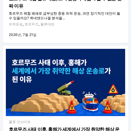
짜 이유
호르무즈 해협 폐쇄로 급부상한 중동 트럭 운송, 과연 장기적인 대안이 될
수 있을까요? 퀴네앤드나겔 분석을…
트럭운송
,
호르무즈
,
물류대란
2026년, 7월 21일
물류 인사이트
호르무즈 사태 이후, 홍해가 세계에서 가장 취약한 해상 운