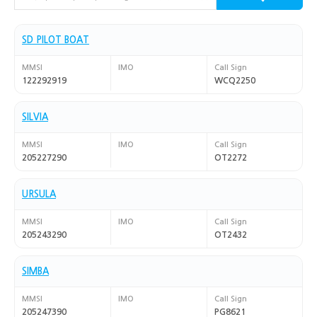
SD PILOT BOAT
MMSI
IMO
Call Sign
122292919
WCQ2250
SILVIA
MMSI
IMO
Call Sign
205227290
OT2272
URSULA
MMSI
IMO
Call Sign
205243290
OT2432
SIMBA
MMSI
IMO
Call Sign
205247390
PG8621