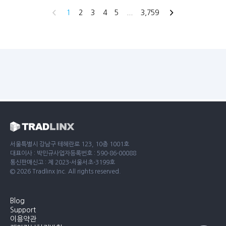
page
You're
1
page
2
page
3
page
4
page
5
page
...
page
3,759
page
on
page
서울특별시 강남구 테헤란로 123, 10층 1001호
대표이사 : 박민규
사업자등록번호 : 590-86-00088
통신판매신고 : 제 2023-서울서초-3199호
© 2026 Tradlinx Inc. All rights reserved.
Blog
Support
이용약관