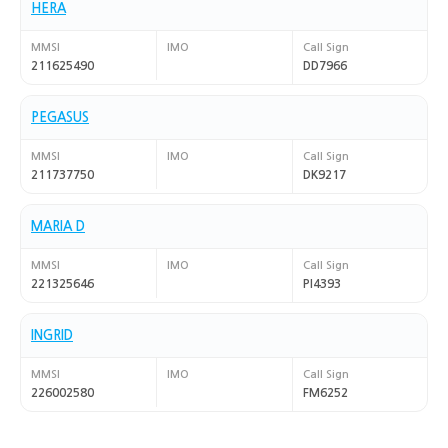
HERA
MMSI
IMO
Call Sign
211625490
DD7966
PEGASUS
MMSI
IMO
Call Sign
211737750
DK9217
MARIA D
MMSI
IMO
Call Sign
221325646
PI4393
INGRID
MMSI
IMO
Call Sign
226002580
FM6252