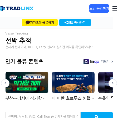
도입 문의하기
카카오톡 공유하기
URL 복사하기
Vessel Tracking
선박 추적
전세계 컨테이너, RORO, Ferry 선박의 실시간 위치를 확인해보세요.
인기 물류 콘텐츠
더보기
LinGo
부산↔러시아 직기항 서비스 보기
미·이란 호르무즈 해협 개방 합의에도, 물류 적체는 수개월 더 지속된다