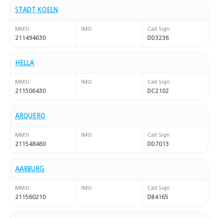
STADT KOELN
MMSI
IMO
Call Sign
211494630
DD3236
HELLA
MMSI
IMO
Call Sign
211506430
DC2102
ARQUERO
MMSI
IMO
Call Sign
211548460
DD7013
AARBURG
MMSI
IMO
Call Sign
211560210
DB4165