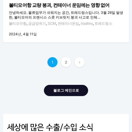
볼티모어항 교량 붕괴, 컨테이너 운임에는 영향 없어
안녕하세요. 물류업무가 쉬워지는 공간, 트레드링스입니다. 3월 26일 발생
한, 볼티모어의 프랜시스 스콧 키브릿지 붕괴 사고로 인해…
볼티모아항
,
공급망위기
,
SCM
,
컨테이너운임
,
tradlinx
,
트레드링스
2024년, 4월 11일
글
1
2
내
비
게
블로그 메인으로
이
션