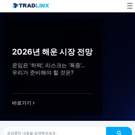
Skip
to
content
2026년 해운 시장 전망
운임은 ‘하락’, 리스크는 ‘폭증’…
우리가 준비해야 할 것은?
바로가기