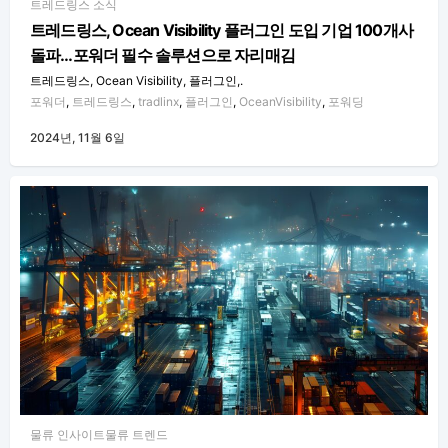
트레드링스 소식
트레드링스, Ocean Visibility 플러그인 도입 기업 100개사
돌파…포워더 필수 솔루션으로 자리매김
트레드링스, Ocean Visibility, 플러그인,.
포워더
,
트레드링스
,
tradlinx
,
플러그인
,
OceanVisibility
,
포워딩
2024년, 11월 6일
물류 인사이트
물류 트렌드