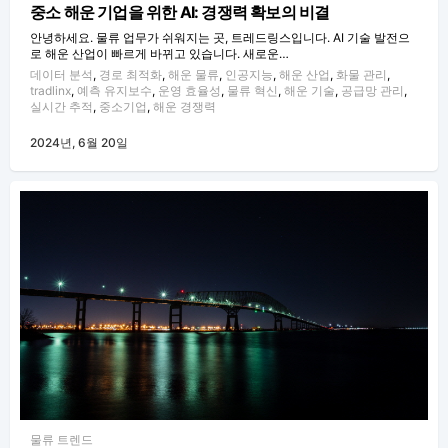
중소 해운 기업을 위한 AI: 경쟁력 확보의 비결
안녕하세요. 물류 업무가 쉬워지는 곳, 트레드링스입니다. AI 기술 발전으
로 해운 산업이 빠르게 바뀌고 있습니다. 새로운…
데이터 분석
,
경로 최적화
,
해운 물류
,
인공지능
,
해운 산업
,
화물 관리
,
tradlinx
,
예측 유지보수
,
운영 효율성
,
물류 혁신
,
해운 기술
,
공급망 관리
,
실시간 추적
,
중소기업
,
해운 경쟁력
2024년, 6월 20일
물류 트렌드