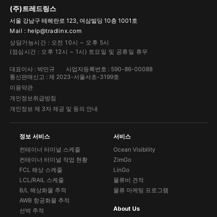
(주)트레드링스
서울 강남구 테헤란로 123, 여삼빌딩 10층 1001호
Mail : help@tradlinx.com
상담가능시간 : 오전 10시 ~ 오후 5시
(점심시간 : 오후 12시 ~ 1시) 토요일 및 공휴일 휴무
대표이사 : 박민규
사업자등록번호 : 590-86-00088
통신판매신고 : 제 2023-서울서초-3199호
이용약관
개인정보취급방침
개인정보 제 3자 제공 및 동의 안내
정보 서비스
서비스
컨테이너 터미널 스케줄
Ocean Visibility
컨테이너 터미널 작업 현황
ZimGo
FCL 해상 스케줄
LinGo
LCL/RAIL 스케줄
물류비 견적
B/L 해상화물 추적
물류 마케팅 프로그램
AWB 항공화물 추적
About Us
선박 추적