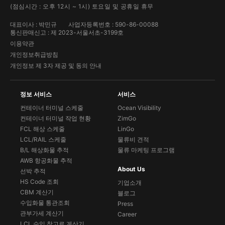
(점심시간 : 오후 12시 ~ 1시) 토요일 및 공휴일 휴무
대표이사 : 박민규
사업자등록번호 : 590-86-00088
통신판매신고 : 제 2023-서울서초-3199호
이용약관
개인정보취급방침
개인정보 제 3자 제공 및 동의 안내
정보 서비스
서비스
컨테이너 터미널 스케줄
Ocean Visibility
컨테이너 터미널 작업 현황
ZimGo
FCL 해상 스케줄
LinGo
LCL/RAIL 스케줄
물류비 견적
B/L 해상화물 추적
물류 마케팅 프로그램
AWB 항공화물 추적
About Us
선박 추적
HS Code 조회
기업소개
CBM 계산기
블로그
수입화물 통관조회
Press
관부가세 계산기
Career
LCL 수입 창고료 계산기