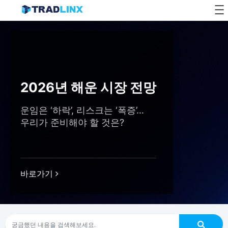
Skip
to
content
2026년 해운 시장 전망
운임은 ‘하락’, 리스크는 ‘폭증’…
우리가 준비해야 할 것은?
바로가기