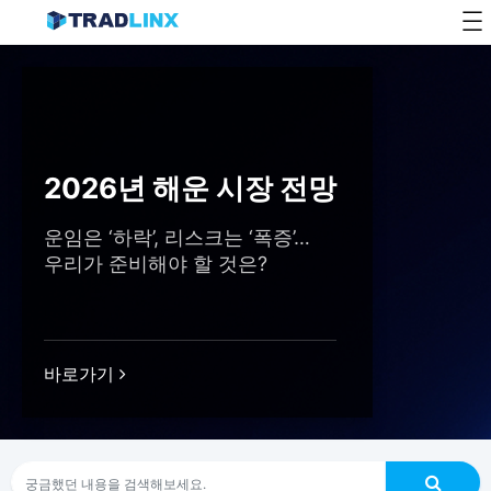
Skip
to
content
2026년 해운 시장 전망
운임은 ‘하락’, 리스크는 ‘폭증’…
우리가 준비해야 할 것은?
바로가기