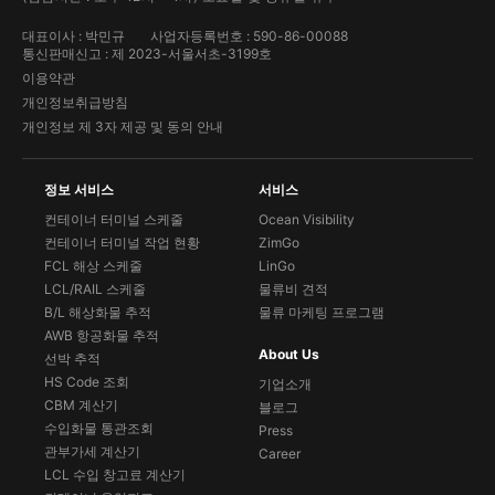
대표이사 : 박민규
사업자등록번호 : 590-86-00088
통신판매신고 : 제 2023-서울서초-3199호
이용약관
개인정보취급방침
개인정보 제 3자 제공 및 동의 안내
정보 서비스
서비스
컨테이너 터미널 스케줄
Ocean Visibility
컨테이너 터미널 작업 현황
ZimGo
FCL 해상 스케줄
LinGo
LCL/RAIL 스케줄
물류비 견적
B/L 해상화물 추적
물류 마케팅 프로그램
AWB 항공화물 추적
About Us
선박 추적
HS Code 조회
기업소개
CBM 계산기
블로그
수입화물 통관조회
Press
관부가세 계산기
Career
LCL 수입 창고료 계산기