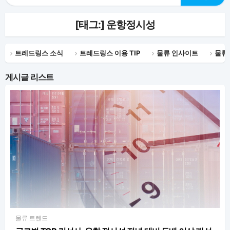
[태그:]
운항정시성
트레드링스 소식
트레드링스 이용 TIP
물류 인사이트
물류
게시글 리스트
물류 트렌드