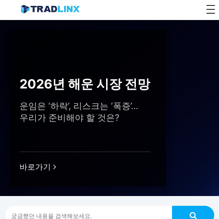
Skip
to
content
2026년 해운 시장 전망
운임은 ‘하락’, 리스크는 ‘폭증’…
우리가 준비해야 할 것은?
바로가기