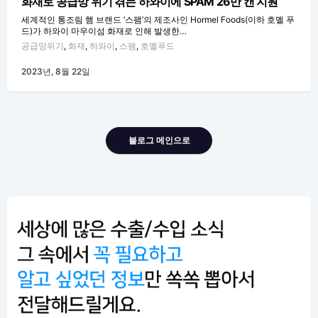
화재로 공급망 위기 겪는 하와이에 SPAM 26만 캔 지원
세계적인 통조림 햄 브랜드 ‘스팸’의 제조사인 Hormel Foods(이하 호멜 푸
드)가 하와이 마우이섬 화재로 인해 발생한…
공급망위기
,
화재
,
하와이
,
스팸
,
호멜푸드
2023년, 8월 22일
블로그 메인으로