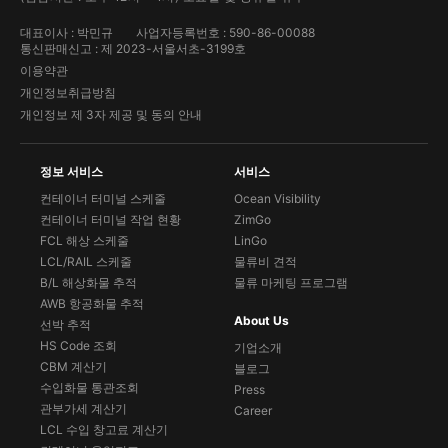
대표이사 : 박민규
사업자등록번호 : 590-86-00088
통신판매신고 : 제 2023-서울서초-3199호
이용약관
개인정보취급방침
개인정보 제 3자 제공 및 동의 안내
정보 서비스
서비스
컨테이너 터미널 스케줄
Ocean Visibility
컨테이너 터미널 작업 현황
ZimGo
FCL 해상 스케줄
LinGo
LCL/RAIL 스케줄
물류비 견적
B/L 해상화물 추적
물류 마케팅 프로그램
AWB 항공화물 추적
About Us
선박 추적
HS Code 조회
기업소개
CBM 계산기
블로그
수입화물 통관조회
Press
관부가세 계산기
Career
LCL 수입 창고료 계산기