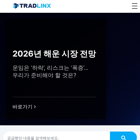
Skip
to
content
2026년 해운 시장 전망
운임은 ‘하락’, 리스크는 ‘폭증’…
우리가 준비해야 할 것은?
바로가기