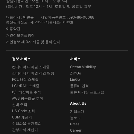
상담가능시간 : 오전 10시 ~ 오후 5시
(점심시간 : 오후 12시 ~ 1시) 토요일 및 공휴일 휴무
대표이사 : 박민규
사업자등록번호 : 590-86-00088
통신판매신고 : 제 2023-서울서초-3199호
이용약관
개인정보취급방침
개인정보 제 3자 제공 및 동의 안내
정보 서비스
서비스
컨테이너 터미널 스케줄
Ocean Visibility
컨테이너 터미널 작업 현황
ZimGo
FCL 해상 스케줄
LinGo
LCL/RAIL 스케줄
물류비 견적
B/L 해상화물 추적
물류 마케팅 프로그램
AWB 항공화물 추적
About Us
선박 추적
HS Code 조회
기업소개
CBM 계산기
블로그
수입화물 통관조회
Press
관부가세 계산기
Career