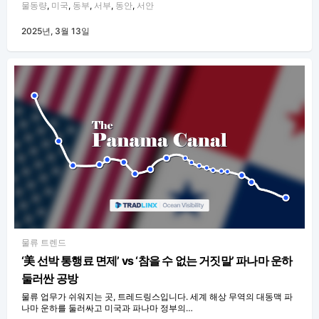
물동량
,
미국
,
동부
,
서부
,
동안
,
서안
2025년, 3월 13일
물류 트렌드
‘美 선박 통행료 면제’ vs ‘참을 수 없는 거짓말’ 파나마 운하
둘러싼 공방
물류 업무가 쉬워지는 곳, 트레드링스입니다. 세계 해상 무역의 대동맥 파
나마 운하를 둘러싸고 미국과 파나마 정부의…