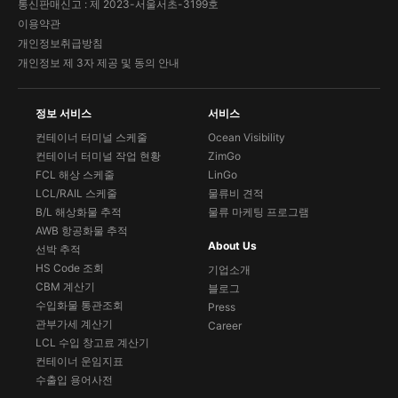
통신판매신고 : 제 2023-서울서초-3199호
이용약관
개인정보취급방침
개인정보 제 3자 제공 및 동의 안내
정보 서비스
서비스
컨테이너 터미널 스케줄
Ocean Visibility
컨테이너 터미널 작업 현황
ZimGo
FCL 해상 스케줄
LinGo
LCL/RAIL 스케줄
물류비 견적
B/L 해상화물 추적
물류 마케팅 프로그램
AWB 항공화물 추적
About Us
선박 추적
HS Code 조회
기업소개
CBM 계산기
블로그
수입화물 통관조회
Press
관부가세 계산기
Career
LCL 수입 창고료 계산기
컨테이너 운임지표
수출입 용어사전