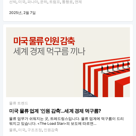
선박
,
미국
,
파나마
,
운하
,
트럼프
,
통행료
,
면제
2025년, 2월 7일
물류 트렌드
미국 물류 업계 ‘인원 감축’…세계 경제 먹구름?
물류 업무가 쉬워지는 곳, 트레드링스입니다. 물류 업계에 먹구름이 드리
워지고 있습니다. <The Load Star>의 보도에 따르면…
물류
,
미국
,
구조조정
,
인원감축