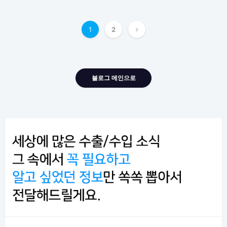
글
1
2
내
비
게
블로그 메인으로
이
션