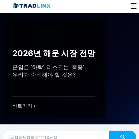
Skip
to
content
2026년 해운 시장 전망
운임은 ‘하락’, 리스크는 ‘폭증’…
우리가 준비해야 할 것은?
바로가기