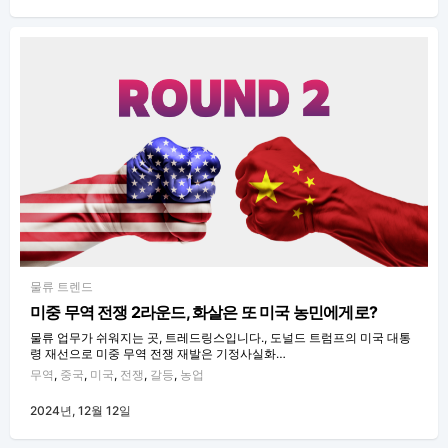
물류 트렌드
미중 무역 전쟁 2라운드, 화살은 또 미국 농민에게로?
물류 업무가 쉬워지는 곳, 트레드링스입니다., 도널드 트럼프의 미국 대통
령 재선으로 미중 무역 전쟁 재발은 기정사실화…
무역
,
중국
,
미국
,
전쟁
,
갈등
,
농업
2024년, 12월 12일