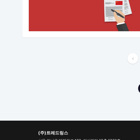
글
내
비
게
이
션
(주)트레드링스