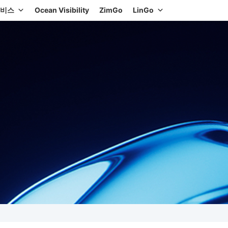
서비스
Ocean Visibility
ZimGo
LinGo