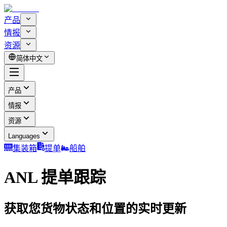
产品
情报
资源
简体中文
产品
情报
资源
Languages
集装箱
提单
船舶
ANL 提单跟踪
获取您货物状态和位置的实时更新