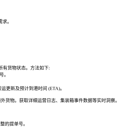
需求。
理的所有货物状态。方法如下:
单号。
运更新及预计到港时间 (ETA)。
可跟踪最多 10 次额外货物。获取详细运营日志、集装箱事件数据等实时洞察。
入完整的提单号。