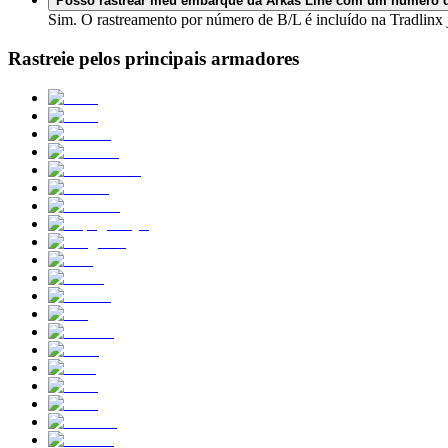
Posso rastrear meu embarque da Arkas Line com um número de 
Sim. O rastreamento por número de B/L é incluído na Tradlinx 
Rastreie pelos principais armadores