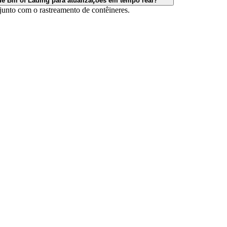
Bill of Lading para atualizações em tempo real?
junto com o rastreamento de contêineres.