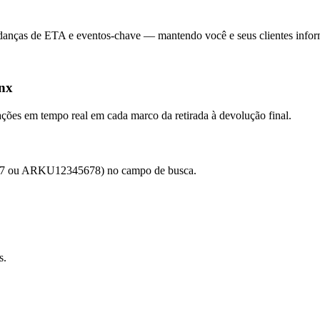
udanças de ETA e eventos-chave — mantendo você e seus clientes info
inx
zações em tempo real em cada marco da retirada à devolução final.
4567 ou ARKU12345678) no campo de busca.
s.