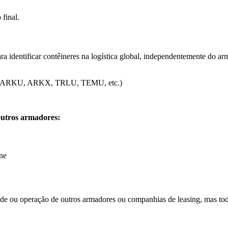
 final.
a identificar contêineres na logística global, independentemente do ar
 como ARKU, ARKX, TRLU, TEMU, etc.)
outros armadores:
ine
ade ou operação de outros armadores ou companhias de leasing, mas to