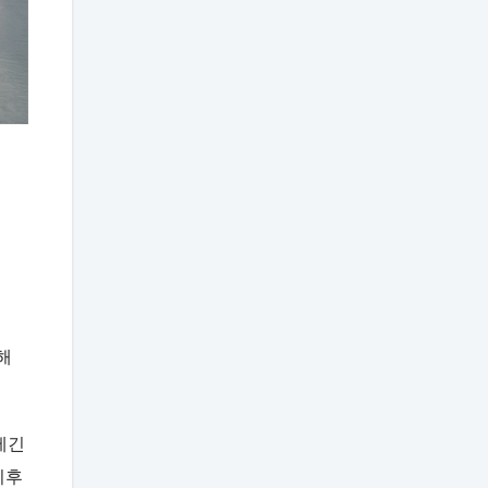
해
제긴
이후