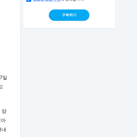
구독하기
7일
고
 양
시아
역내