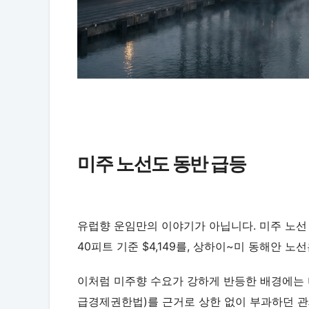
미주 노선도 동반 급등
유럽향 운임만의 이야기가 아닙니다. 미주 노선 
40피트 기준 $4,149를, 상하이~미 동해안 노선
이처럼 미주향 수요가 강하게 반등한 배경에는 미
급경제권한법)를 근거로 상한 없이 부과하던 관