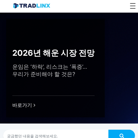
Skip
to
content
2026년 해운 시장 전망
운임은 ‘하락’, 리스크는 ‘폭증’…
우리가 준비해야 할 것은?
바로가기