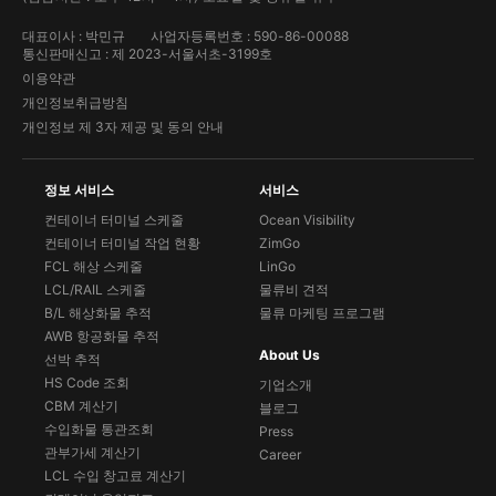
대표이사 : 박민규
사업자등록번호 : 590-86-00088
통신판매신고 : 제 2023-서울서초-3199호
이용약관
개인정보취급방침
개인정보 제 3자 제공 및 동의 안내
정보 서비스
서비스
컨테이너 터미널 스케줄
Ocean Visibility
컨테이너 터미널 작업 현황
ZimGo
FCL 해상 스케줄
LinGo
LCL/RAIL 스케줄
물류비 견적
B/L 해상화물 추적
물류 마케팅 프로그램
AWB 항공화물 추적
About Us
선박 추적
HS Code 조회
기업소개
CBM 계산기
블로그
수입화물 통관조회
Press
관부가세 계산기
Career
LCL 수입 창고료 계산기