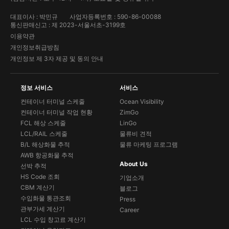
대표이사 : 박민규
사업자등록번호 : 590-86-00088
통신판매신고 : 제 2023-서울서초-3199호
이용약관
개인정보취급방침
개인정보 제 3자 제공 및 동의 안내
정보 서비스
서비스
컨테이너 터미널 스케줄
Ocean Visibility
컨테이너 터미널 작업 현황
ZimGo
FCL 해상 스케줄
LinGo
LCL/RAIL 스케줄
물류비 견적
B/L 해상화물 추적
물류 마케팅 프로그램
AWB 항공화물 추적
About Us
선박 추적
HS Code 조회
기업소개
CBM 계산기
블로그
수입화물 통관조회
Press
관부가세 계산기
Career
LCL 수입 창고료 계산기