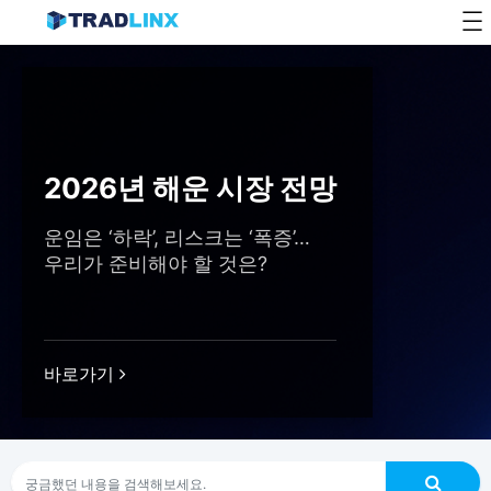
Skip
to
content
2026년 해운 시장 전망
운임은 ‘하락’, 리스크는 ‘폭증’…
우리가 준비해야 할 것은?
바로가기