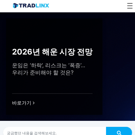
Skip
to
content
2026년 해운 시장 전망
운임은 ‘하락’, 리스크는 ‘폭증’…
우리가 준비해야 할 것은?
바로가기