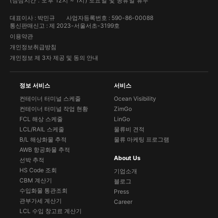
(점심시간 : 오후 12시 ~ 1시) 토요일 및 공휴일 휴무
대표이사 : 박민규
사업자등록번호 : 590-86-00088
통신판매신고 : 제 2023-서울서초-3199호
이용약관
개인정보취급방침
개인정보 제 3자 제공 및 동의 안내
정보 서비스
서비스
컨테이너 터미널 스케줄
Ocean Visibility
컨테이너 터미널 작업 현황
ZimGo
FCL 해상 스케줄
LinGo
LCL/RAIL 스케줄
물류비 견적
B/L 해상화물 추적
물류 마케팅 프로그램
AWB 항공화물 추적
About Us
선박 추적
HS Code 조회
기업소개
CBM 계산기
블로그
수입화물 통관조회
Press
관부가세 계산기
Career
LCL 수입 창고료 계산기