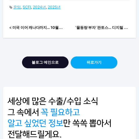
운임
,
SCFI
,
2024년
,
2025년
글
‘
물동량 부자’ 판토스… 디지털 포워딩까지 진출한 이유
미국 이어 캐나다까지… 10월부터 중국산 전기차 ‘100%’ 관세 부과 시행
내
비
게
블로그 메인으로
뒤로가기
이
션