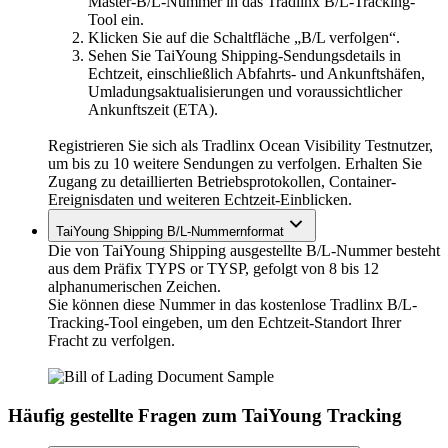
Master-B/L-Nummer in das Tradlinx B/L-Tracking-
Tool ein.
Klicken Sie auf die Schaltfläche „B/L verfolgen“.
Sehen Sie TaiYoung Shipping-Sendungsdetails in
Echtzeit, einschließlich Abfahrts- und Ankunftshäfen,
Umladungsaktualisierungen und voraussichtlicher
Ankunftszeit (ETA).
Registrieren Sie sich als Tradlinx Ocean Visibility Testnutzer,
um bis zu 10 weitere Sendungen zu verfolgen. Erhalten Sie
Zugang zu detaillierten Betriebsprotokollen, Container-
Ereignisdaten und weiteren Echtzeit-Einblicken.
TaiYoung Shipping B/L-Nummernformat
Die von TaiYoung Shipping ausgestellte B/L-Nummer besteht
aus dem Präfix TYPS or TYSP, gefolgt von 8 bis 12
alphanumerischen Zeichen.
Sie können diese Nummer in das kostenlose Tradlinx B/L-
Tracking-Tool eingeben, um den Echtzeit-Standort Ihrer
Fracht zu verfolgen.
Häufig gestellte Fragen zum TaiYoung Tracking