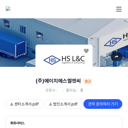
좋아요
(주)에이치에스엘엔씨
창고
조회수
좋아요
8
센터소개서.pdf
법인소개서.pdf
견적 문의하러 가기
특화서비스