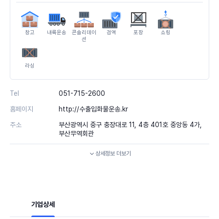
창고
내륙운송
콘솔리데이
검역
포장
쇼링
션
라싱
Tel
051-715-2600
홈페이지
http://수출입화물운송.kr
주소
부산광역시 중구 충장대로 11, 4층 401호 중앙동 4가,
부산무역회관
상세정보
더보기
기업상세