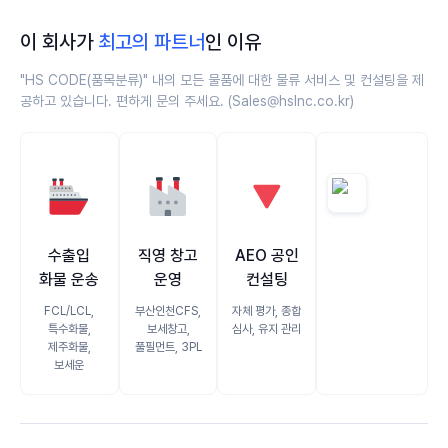
이 회사가
최고의 파트너
인 이유
"HS CODE(품목분류)" 내의 모든 물품에 대한 물류 서비스 및 컨설팅을 제
공하고 있습니다. 편하게 문의 주세요. (Sales@hslnc.co.kr)
🚢
🏭
🔻
수출입
직영 창고
AEO 공인
화물 운송
운영
컨설팅
FCL/LCL,
부산인천CFS,
자체 평가, 종합
특수화물,
보세창고,
심사, 유지 관리
제주화물,
풀필먼트, 3PL
보세운