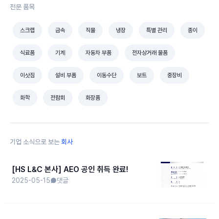
전문 품목
스크랩
금속
직물
냉장
특별 관리
종이
식료품
기계
자동차 부품
전자상거래 물품
이삿짐
설비 부품
이동수단
보트
중장비
화학
전람회
화장품
기업 소식으로 보는
회사
[HS L&C 본사] AEO 공인 취득 완료!
2025-05-15
댓글