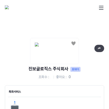
좋아요
진보글로직스 주식회사
포워더
조회수
좋아요
0
특화서비스