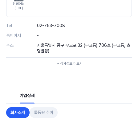
컨테이너
(FCL)
Tel
02-753-7008
홈페이지
-
주소
서울특별시 중구 무교로 32 (무교동) 706호 (무교동, 효
령빌딩)
상세정보
더보기
기업상세
회사소개
물동량 추이