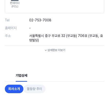
컨테이너
(FCL)
Tel
02-753-7008
홈페이지
-
주소
서울특별시 중구 무교로 32 (무교동) 706호 (무교동, 효
령빌딩)
상세정보
더보기
기업상세
회사소개
물동량 추이