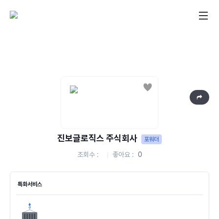
좋아요
진보글로직스 주식회사
포워더
조회수
좋아요
0
특화서비스