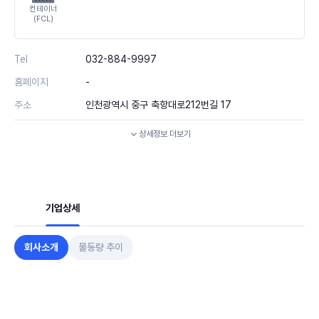
컨테이너
(FCL)
Tel
032-884-9997
홈페이지
-
주소
인천광역시 중구 축항대로212번길 17
상세정보
더보기
기업상세
회사소개
물동량 추이