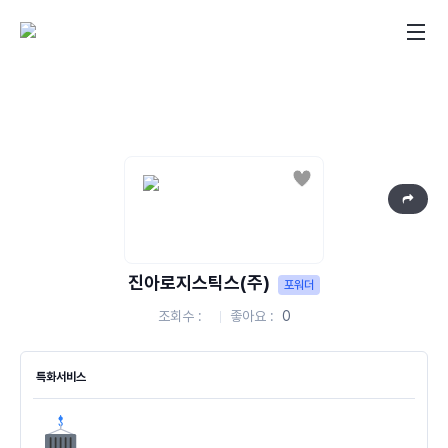
좋아요
진아로지스틱스(주)
포워더
조회수
좋아요
0
특화서비스