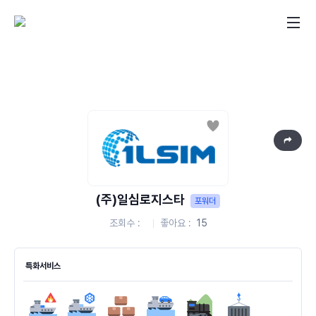
좋아요
(주)일심로지스타
포워더
조회수
좋아요
15
특화서비스