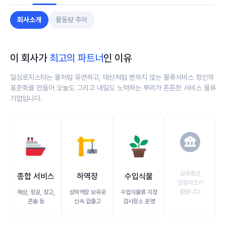
회사소개
물동량 추이
이 회사가
최고의 파트너
인 이유
일심로지스타는 물처럼 유연하고, 태산처럼 변하지 않는 물류서비스 정신의
표준화를 만들어 오늘도 그리고 내일도 노력하는 뿌리가 튼튼한 서비스 물류
기업입니다.
🪙
🚢
🏗️
🪴
보유중인
종합 서비스
하역장
수입식물
인증마크가
없습니다.
해상, 항공, 창고,
상하역장 보유로
수입식물류 지정
콘솔 등
신속 입출고
검사장소 운영