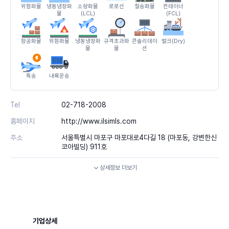
위험화물
냉동냉장화
소량화물
로로선
철송화물
컨테이너
물
(LCL)
(FCL)
항공화물
위험화물
냉동냉장화
규격초과화
콘솔리데이
벌크(Dry)
물
물
션
특송
내륙운송
Tel
02-718-2008
홈페이지
http://www.ilsimls.com
주소
서울특별시 마포구 마포대로4다길 18 (마포동, 강변한신
코아빌딩) 911호
상세정보
더보기
기업상세