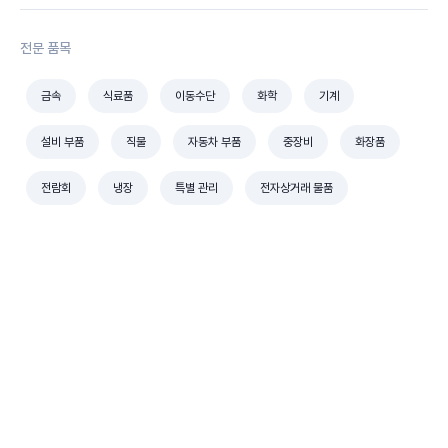
전문 품목
금속
식료품
이동수단
화학
기계
설비 부품
직물
자동차 부품
중장비
화장품
전람회
냉장
특별 관리
전자상거래 물품