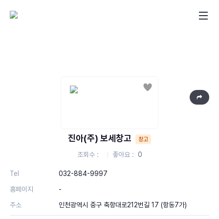
좋아요
진아(주) 보세창고
창고
조회수
좋아요
0
Tel
032-884-9997
홈페이지
-
주소
인천광역시 중구 축항대로212번길 17 (항동7가)