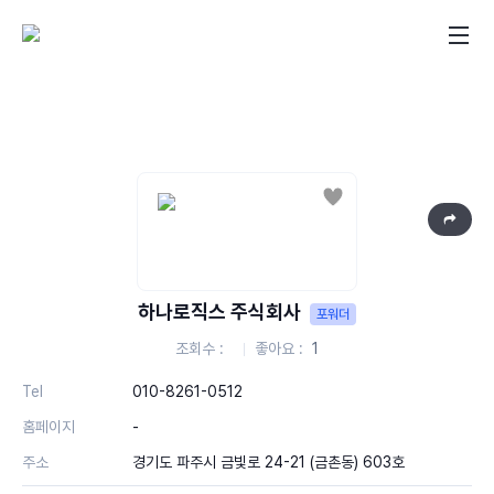
좋아요
하나로직스 주식회사
포워더
조회수
좋아요
1
Tel
010-8261-0512
홈페이지
-
주소
경기도 파주시 금빛로 24-21 (금촌동) 603호