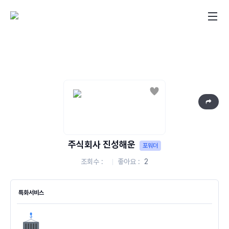
좋아요
주식회사 진성해운
포워더
조회수
좋아요
2
특화서비스