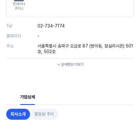
컨테이너
(FCL)
Tel
02-734-7174
홈페이지
-
주소
서울특별시 송파구 오금로 87 (방이동, 잠실리시온) 501
호, 502호
상세정보
더보기
기업상세
회사소개
물동량 추이