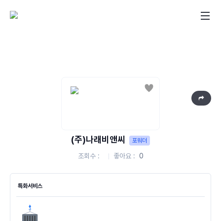
좋아요
(주)나래비앤씨
포워더
조회수
좋아요
0
특화서비스