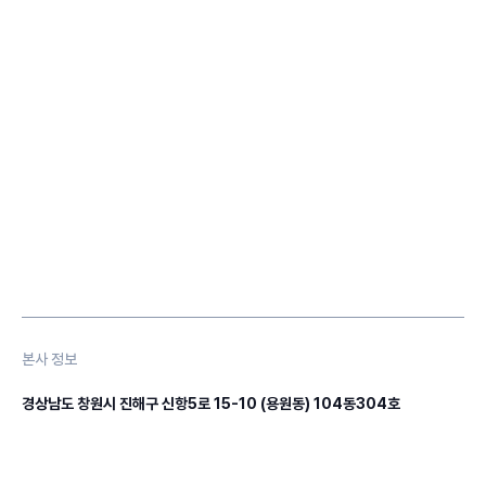
본사 정보
경상남도 창원시 진해구 신항5로 15-10 (용원동) 104동304호