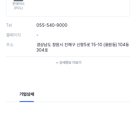
컨테이너
(FCL)
Tel
055-540-9000
홈페이지
-
주소
경상남도 창원시 진해구 신항5로 15-10 (용원동) 104동
304호
상세정보
더보기
기업상세