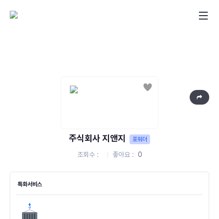
좋아요
주식회사 지앤지
포워더
조회수
좋아요
0
특화서비스