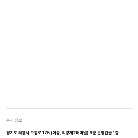
본사 정보
경기도 의왕시 오봉로 175 (이동, 의왕제2터미널) 6군 운영건물 1층