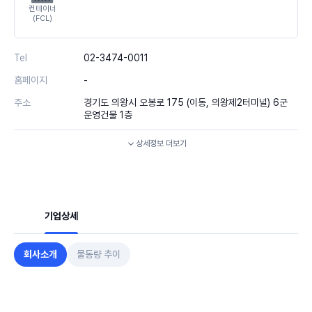
컨테이너
(FCL)
Tel
02-3474-0011
홈페이지
-
주소
경기도 의왕시 오봉로 175 (이동, 의왕제2터미널) 6군
운영건물 1층
상세정보
더보기
기업상세
회사소개
물동량 추이