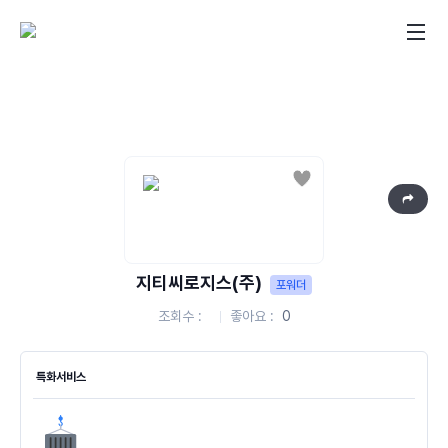
좋아요
지티씨로지스(주)
포워더
조회수
좋아요
0
특화서비스