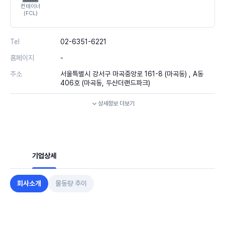
컨테이너
(FCL)
Tel
02-6351-6221
홈페이지
-
주소
서울특별시 강서구 마곡중앙로 161-8 (마곡동) , A동
406호 (마곡동, 두산더랜드파크)
상세정보
더보기
기업상세
회사소개
물동량 추이