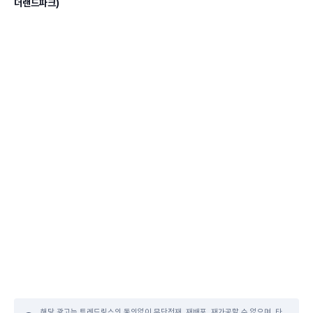
더랜드파크)
해당 광고는 트레드링스의 동의없이 무단전재, 재배포, 재가공할 수 없으며, 타