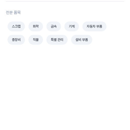
전문 품목
스크랩
화학
금속
기계
자동차 부품
중장비
직물
특별 관리
설비 부품