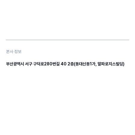
본사 정보
부산광역시 서구 구덕로280번길 40 2층(동대신동1가, 알파로지스빌딩)