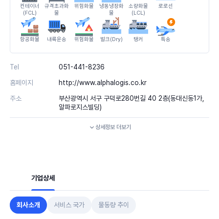
컨테이너
규격초과화
위험화물
냉동냉장화
소량화물
로로선
(FCL)
물
물
(LCL)
항공화물
내륙운송
위험화물
벌크(Dry)
탱커
특송
Tel
051-441-8236
홈페이지
http://www.alphalogis.co.kr
주소
부산광역시 서구 구덕로280번길 40 2층(동대신동1가,
알파로지스빌딩)
상세정보
더보기
기업상세
회사소개
서비스 국가
물동량 추이