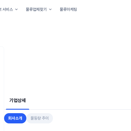
보 서비스
물류업체찾기
물류마케팅
아요
기업상세
회사소개
물동량 추이