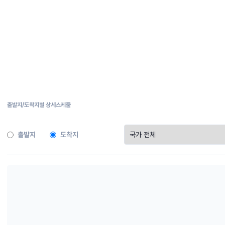
홍콩
인도네시아
마카오
라오스
일본
말레이시아
대한민국
미얀마
대만
필리핀
싱가포르
태국
베트남
출발지/도착지별 상세스케줄
출발지
도착지