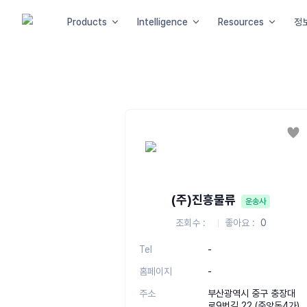
Products
Intelligence
Resources
정
좋
(주)진흥물류
운송사
조회수
좋아요
0
Tel
-
홈페이지
-
주소
부산광역시 중구 충장대
로9번길 22 (중앙동4가)