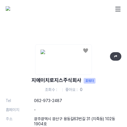
좋아요
지에이치로지스주식회사
포워더
조회수
좋아요
0
Tel
062-973-2487
홈페이지
-
주소
광주광역시 광산구 용동길63번길 31 (지죽동) 102동
1904호