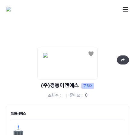
좋아요
(주)경동이앤에스
포워더
조회수
좋아요
0
특화서비스