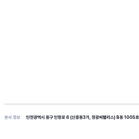
본사 정보
인천광역시 중구 인항로 6 (신흥동3가, 정광씨팰리스) B동 1005호