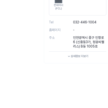
컨테이너
(FCL)
Tel
032-446-1004
홈페이지
-
주소
인천광역시 중구 인항로
6 (신흥동3가, 정광씨팰
리스) B동 1005호
상세정보
더보기