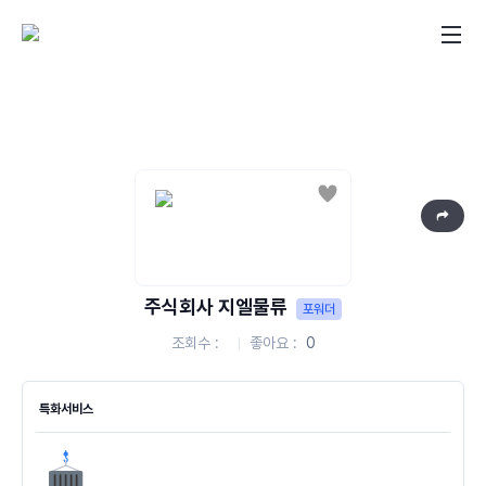
좋아요
주식회사 지엘물류
포워더
조회수
좋아요
0
특화서비스