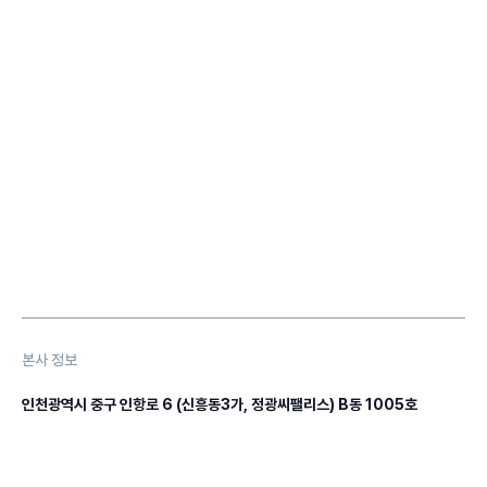
본사 정보
인천광역시 중구 인항로 6 (신흥동3가, 정광씨팰리스) B동 1005호