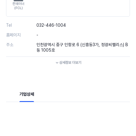
컨테이너
(FCL)
Tel
032-446-1004
홈페이지
-
주소
인천광역시 중구 인항로 6 (신흥동3가, 정광씨팰리스) B
동 1005호
상세정보
더보기
기업상세