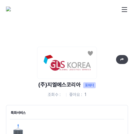
좋아요
(주)지엘에스코리아
포워더
조회수
좋아요
1
특화서비스