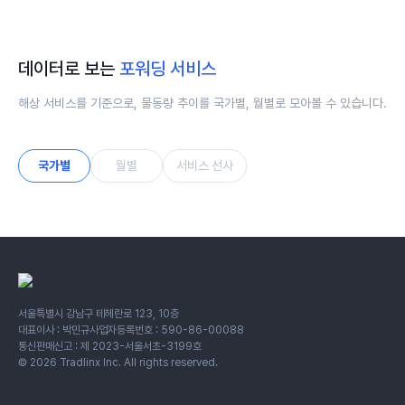
인도(인디아)
파키스탄
데이터로 보는
포워딩 서비스
해상 서비스를 기준으로, 물동량 추이를 국가별, 월별로 모아볼 수 있습니다.
국가별
월별
서비스 선사
서울특별시 강남구 테헤란로 123, 10층
대표이사 : 박민규
사업자등록번호 : 590-86-00088
통신판매신고 : 제 2023-서울서초-3199호
©
2026
Tradlinx Inc. All rights reserved.