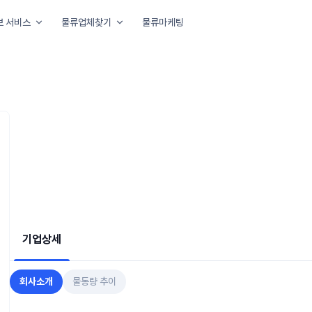
보 서비스
물류업체찾기
물류마케팅
아요
기업상세
회사소개
물동량 추이