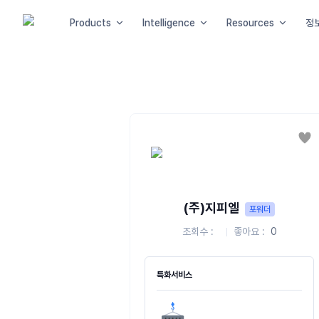
Products
Intelligence
Resources
정
좋
(주)지피엘
포워더
조회수
좋아요
0
특화서비스