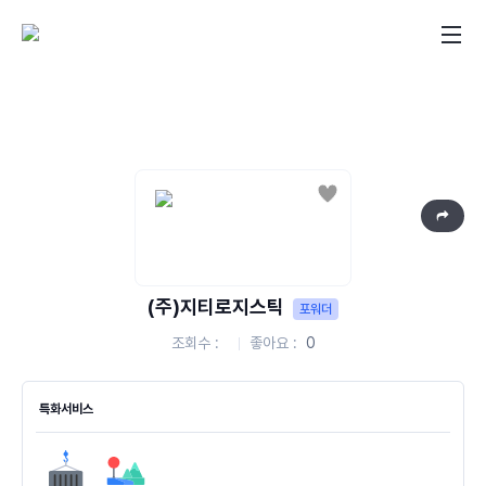
좋아요
(주)지티로지스틱
포워더
조회수
좋아요
0
특화서비스