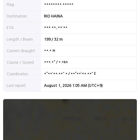
******** *****
Flag
Destination
RIO HAINA
*** **, **:**
ETA
Length / Beam
199 / 32 m
**.* m
Current draught
***.*° / *.*kn
Course / Speed
*°**'**.**" * / **°**'**.**" E
Coordinates
Last report
August 1, 2026 1:05 AM (UTC+9)