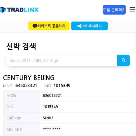
도입 문의하기
카카오톡 공유하기
URL 복사하기
선박 검색
CENTURY BEIJING
MMSI
636023321
IMO
1015349
MMSI
636023321
IMO
1015349
Call Sign
5LND3
**** ****
AIS Type