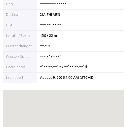
******** *****
Flag
Destination
XIA ZHI MEN
*** **, **:**
ETA
Length / Beam
130 / 22 m
**.* m
Current draught
***.*° / *.*kn
Course / Speed
*°**'**.**" * / **°**'**.**" E
Coordinates
Last report
August 9, 2026 1:00 AM (UTC+9)