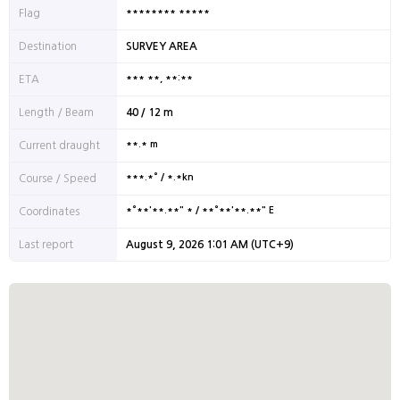
******** *****
Flag
Destination
SURVEY AREA
*** **, **:**
ETA
Length / Beam
40 / 12 m
**.* m
Current draught
***.*° / *.*kn
Course / Speed
*°**'**.**" * / **°**'**.**" E
Coordinates
Last report
August 9, 2026 1:01 AM (UTC+9)