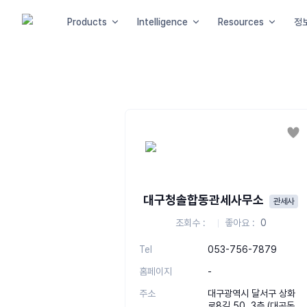
Products
Intelligence
Resources
정
좋
대구청솔합동관세사무소
관세사
조회수
좋아요
0
Tel
053-756-7879
홈페이지
-
주소
대구광역시 달서구 상화
로8길 50, 3층 (대곡동,