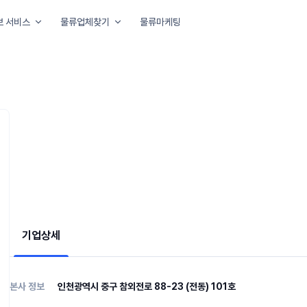
보 서비스
물류업체찾기
물류마케팅
아요
기업상세
본사 정보
인천광역시 중구 참외전로 88-23 (전동) 101호