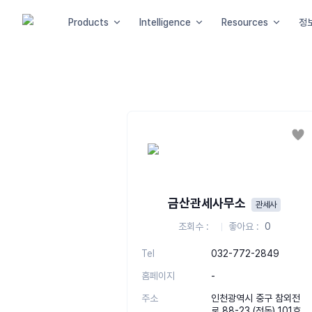
Products
Intelligence
Resources
정
좋
금산관세사무소
관세사
조회수
좋아요
0
Tel
032-772-2849
홈페이지
-
주소
인천광역시 중구 참외전
로 88-23 (전동) 101호