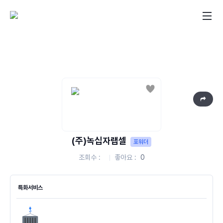
좋아요
(주)녹십자랩셀
포워더
조회수
좋아요
0
특화서비스